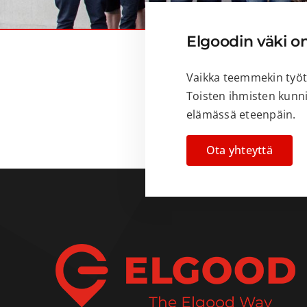
Elgoodin väki on
Vaikka teemmekin työtä
Toisten ihmisten kunni
elämässä eteenpäin.
Ota yhteyttä