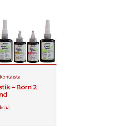
kohtaista
tik – Born 2
nd
lisää