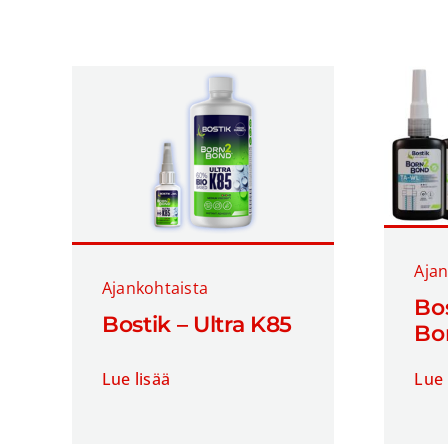
Ajan
Ajankohtaista
Bos
Bostik – Ultra K85
Bo
Lue lisää
Lue 