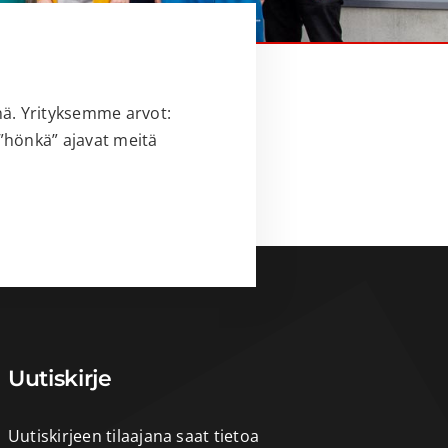
nä. Yrityksemme arvot:
”hönkä” ajavat meitä
Uutiskirje
Uutiskirjeen tilaajana saat tietoa