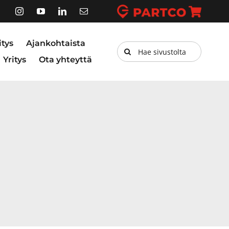
itys
Ajankohtaista
Etsi
Yritys
Ota yhteyttä
...