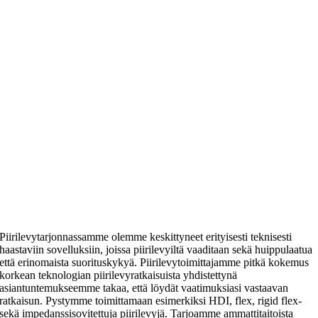
Piirilevytarjonnassamme olemme keskittyneet erityisesti teknisesti
haastaviin sovelluksiin, joissa piirilevyiltä vaaditaan sekä huippulaatua
että erinomaista suorituskykyä. Piirilevytoimittajamme pitkä kokemus
korkean teknologian piirilevyratkaisuista yhdistettynä
asiantuntemukseemme takaa, että löydät vaatimuksiasi vastaavan
ratkaisun. Pystymme toimittamaan esimerkiksi HDI, flex, rigid flex-
sekä impedanssisovitettuja piirilevyjä. Tarjoamme ammattitaitoista