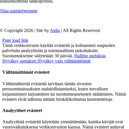
uutuustuotteista sähköpostiisi.
Tilaa uutiskirjeemme
© Copyright 2026 | Site by
Aidia
| All Rights Reserved.
Page load link
Tämä verkkosivusto käyttää evästeitä ja kolmannen osapuolen
palveluita analyyttisiin ja toiminnallisiin tarkoituksiin.
Suostumuksenne säilytetään 30 päivää.
Hallitse asetuksia
Hyväksy asetukset
Hyväksy vain välttämättömät
Välttämättömät evästeet
Välttämättömiä evästeitä tarvitaan tämän sivuston
perusominaisuuksien mahdollistamiseksi, kuten turvallisen
kirjautumisen tarjoaminen tai suostumusasetusten säätäminen. Nämä
evästeet eivät tallenna mitään henkilökohtaisia tunnistetietoja.
Analyyttiset evästeet
Analyyttisiä evästeitä käytetään ymmärtämään, kuinka kävijät ovat
vuorovaikutuksessa verkkosivuston kanssa. Nämä evästeet auttavat