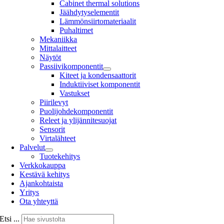
Cabinet thermal solutions
Jäähdytyselementit
Lämmönsiirtomateriaalit
Puhaltimet
Mekaniikka
Mittalaitteet
Näytöt
Passiivikomponentit
Kiteet ja kondensaattorit
Induktiiviset komponentit
Vastukset
Piirilevyt
Puolijohdekomponentit
Releet ja ylijännitesuojat
Sensorit
Virtalähteet
Palvelut
Tuotekehitys
Verkkokauppa
Kestävä kehitys
Ajankohtaista
Yritys
Ota yhteyttä
Etsi ...