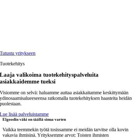
Tutustu yritykseen
Tuotekehitys
Laaja valikoima tuotekehityspalveluita
asiakkaidemme tueksi
Visiomme on selvä: haluamme auttaa asiakkaitamme keskittymään
ydinosaamisalueeseensa ratkomalla tuotekehityksen haasteita heidän
puolestaan.
Lue lisää palveluistamme
Elgoodin väki on täällä sinua varten
Vaikka teemmekin työtä tosissamme ei meidän tarvitse olla kovin
vakavia ihmisinä. Yrityksemme arvot: Toisten ihmisten