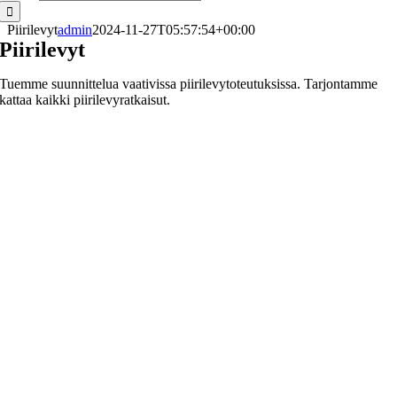
Piirilevyt
admin
2024-11-27T05:57:54+00:00
Piirilevyt
Tuemme suunnittelua vaativissa piirilevytoteutuksissa. Tarjontamme
kattaa kaikki piirilevyratkaisut.