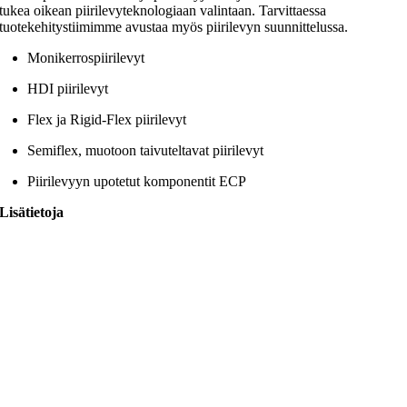
tukea oikean piirilevyteknologiaan valintaan. Tarvittaessa
tuotekehitystiimimme avustaa myös piirilevyn suunnittelussa.
Monikerrospiirilevyt
HDI piirilevyt
Flex ja Rigid-Flex piirilevyt
Semiflex, muotoon taivuteltavat piirilevyt
Piirilevyyn upotetut komponentit ECP
Lisätietoja