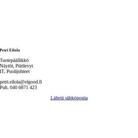
Petri Eilola
Tuotepäällikkö
Näytöt, Piirilevyt
IT, Puolijohteet
petri.eilola@elgood.fi
Puh. 040 6871 423
Lähetä sähköpostia