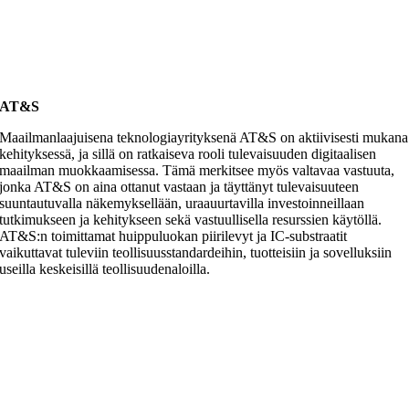
AT&S
Maailmanlaajuisena teknologiayrityksenä AT&S on aktiivisesti mukana
kehityksessä, ja sillä on ratkaiseva rooli tulevaisuuden digitaalisen
maailman muokkaamisessa. Tämä merkitsee myös valtavaa vastuuta,
jonka AT&S on aina ottanut vastaan ja täyttänyt tulevaisuuteen
suuntautuvalla näkemyksellään, uraauurtavilla investoinneillaan
tutkimukseen ja kehitykseen sekä vastuullisella resurssien käytöllä.
AT&S:n toimittamat huippuluokan piirilevyt ja IC-substraatit
vaikuttavat tuleviin teollisuusstandardeihin, tuotteisiin ja sovelluksiin
useilla keskeisillä teollisuudenaloilla.