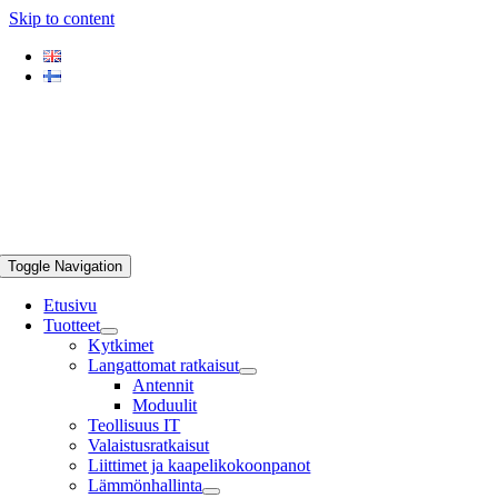
Skip to content
Toggle Navigation
Etusivu
Tuotteet
Kytkimet
Langattomat ratkaisut
Antennit
Moduulit
Teollisuus IT
Valaistusratkaisut
Liittimet ja kaapelikokoonpanot
Lämmönhallinta