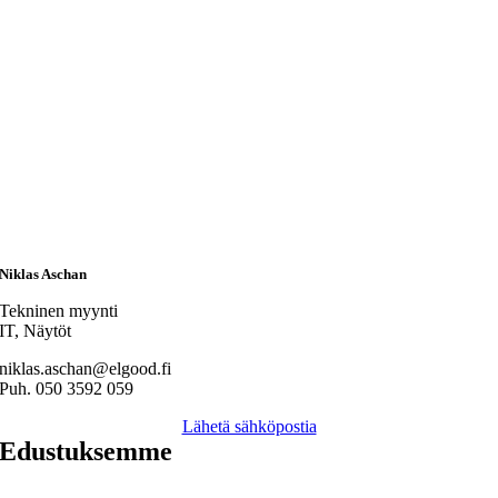
Niklas Aschan
Tekninen myynti
IT, Näytöt
niklas.aschan@elgood.fi
Puh. 050 3592 059
Lähetä sähköpostia
Edustuksemme