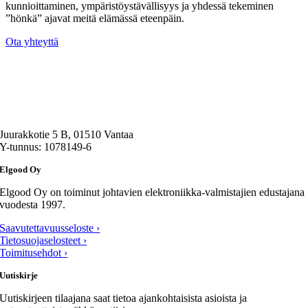
kunnioittaminen, ympäristöystävällisyys ja yhdessä tekeminen
”hönkä” ajavat meitä elämässä eteenpäin.
Ota yhteyttä
Juurakkotie 5 B, 01510 Vantaa
Y-tunnus: 1078149-6
Elgood Oy
Elgood Oy on toiminut johtavien elektroniikka-valmistajien edustajana
vuodesta 1997.
Saavutettavuusseloste ›
Tietosuojaselosteet ›
Toimitusehdot ›
Uutiskirje
Uutiskirjeen tilaajana saat tietoa ajankohtaisista asioista ja