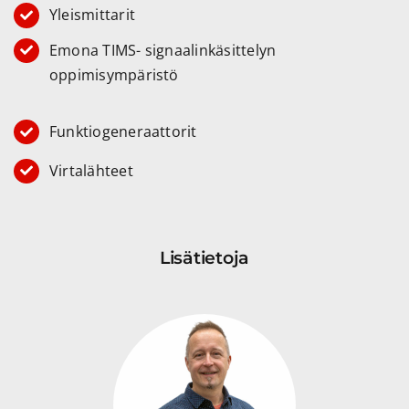
Yleismittarit
Emona TIMS- signaalinkäsittelyn
oppimisympäristö
Funktiogeneraattorit
Virtalähteet
Lisätietoja