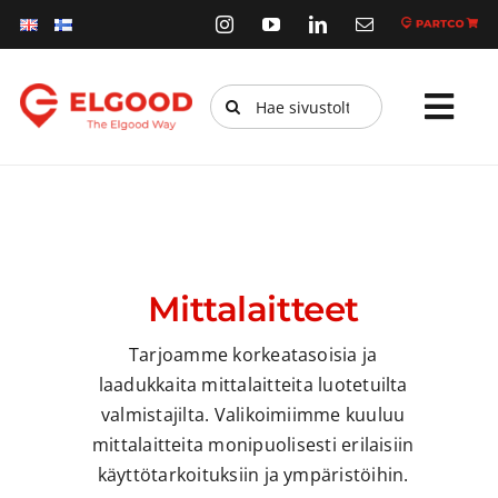
Skip
to
content
Etsi
Tog
...
Navi
Etusivu
Tuotteet
Palvelut
Mittalaitteet
Verkkokauppa
Tarjoamme korkeatasoisia ja
laadukkaita mittalaitteita luotetuilta
Kestävä kehitys
valmistajilta. Valikoimiimme kuuluu
mittalaitteita monipuolisesti erilaisiin
Ajankohtaista
käyttötarkoituksiin ja ympäristöihin.