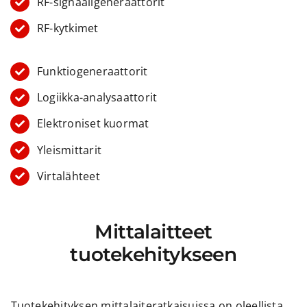
RF-signaaligeneraattorit
RF-kytkimet
Funktiogeneraattorit
Logiikka-analysaattorit
Elektroniset kuormat
Yleismittarit
Virtalähteet
Mittalaitteet
tuotekehitykseen
Tuotekehityksen mittalaiteratkaisuissa on oleellista,