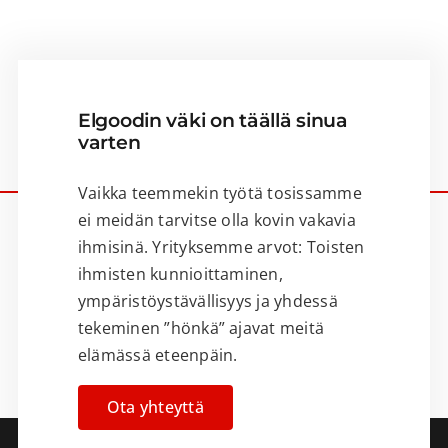
Elgoodin väki on täällä sinua
varten
Vaikka teemmekin työtä tosissamme
ei meidän tarvitse olla kovin vakavia
ihmisinä. Yrityksemme arvot: Toisten
ihmisten kunnioittaminen,
ympäristöystävällisyys ja yhdessä
tekeminen ”hönkä” ajavat meitä
elämässä eteenpäin.
Ota yhteyttä