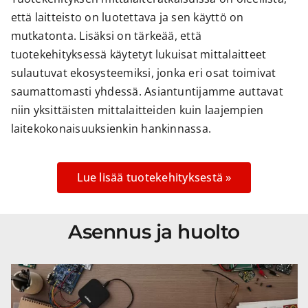
että laitteisto on luotettava ja sen käyttö on
mutkatonta. Lisäksi on tärkeää, että
tuotekehityksessä käytetyt lukuisat mittalaitteet
sulautuvat ekosysteemiksi, jonka eri osat toimivat
saumattomasti yhdessä. Asiantuntijamme auttavat
niin yksittäisten mittalaitteiden kuin laajempien
laitekokonaisuuksienkin hankinnassa.
Lue lisää tuotekehityksestä »
Asennus ja huolto