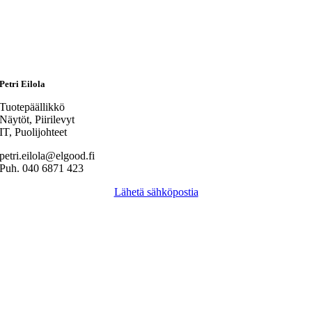
Petri Eilola
Tuotepäällikkö
Näytöt, Piirilevyt
IT, Puolijohteet
petri.eilola@elgood.fi
Puh. 040 6871 423
Lähetä sähköpostia