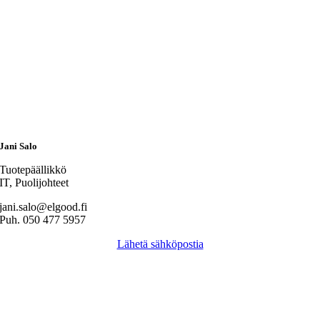
Jani Salo
Tuotepäällikkö
IT, Puolijohteet
jani.salo@elgood.fi
Puh. 050 477 5957
Lähetä sähköpostia