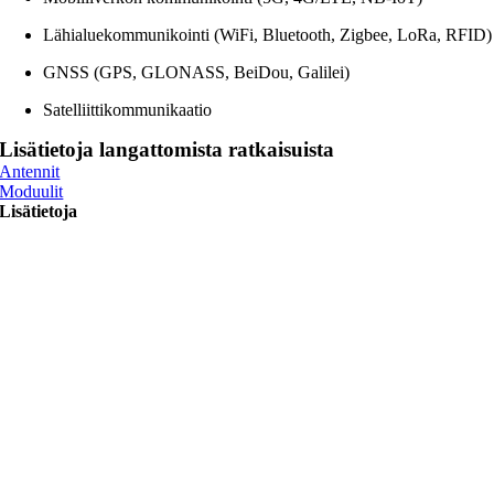
Lähialuekommunikointi (WiFi, Bluetooth, Zigbee, LoRa, RFID)
GNSS (GPS, GLONASS, BeiDou, Galilei)
Satelliittikommunikaatio
Lisätietoja langattomista ratkaisuista
Antennit
Moduulit
Lisätietoja