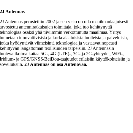
2J Antennas
2J Antennas perustettiin 2002 ja sen visio on olla maailmanlaajuisesti
arvostettu antenniratkaisujen toimittaja, joka tuo kehittynyttä
teknologiaa osaksi yhä tiiviimmin verkottunutta maailmaa. Yritys
tunnetaan innovatiivisista ja korkealaatuisista tuotteista ja palveluista,
jotka hyödyntävät viimeisintä teknologiaa ja vastaavat nopeasti
kehittyvän langattoman teollisuuden tarpeisiin. 2J Antennasin
tuotevalikoima kattaa 5G-, 4G (LTE)-, 3G- ja 2G-yhteydet, WiFi-,
Iridium- ja GPS/GNSS/BeiDou-taajuudet erilaisiin käyttökohteisiin ja
sovelluksiin.
2J Antennas on osa Antenovaa.