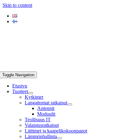
Skip to content
Toggle Navigation
Etusivu
Tuotteet
Kytkimet
Langattomat ratkaisut
Antennit
Moduulit
Teollisuus IT
Valaistusratkaisut
Liittimet ja kaapelikokoonpanot
Lämmönhallinta