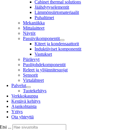
Cabinet thermal solutions
Jäähdytyselementit
Lämmönsiirtomateriaalit
Puhaltimet
Mekaniikka
Mittalaitteet
Näytöt
Passiivikomponentit
Kiteet ja kondensaattorit
Induktiiviset komponentit
Vastukset
Piirilevyt
Puolijohdekomponentit
Releet ja ylijännitesuojat
Sensorit
Virtalähteet
Palvelut
Tuotekehitys
Verkkokauppa
Kestävä kehitys
Ajankohtaista
Yritys
Ota yhteyttä
Etsi ...