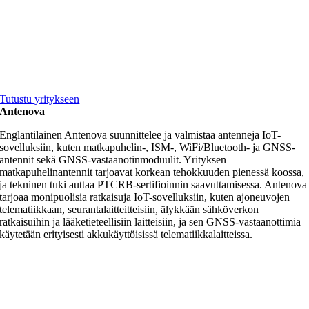
Tutustu yritykseen
Antenova
Englantilainen Antenova suunnittelee ja valmistaa antenneja IoT-
sovelluksiin, kuten matkapuhelin-, ISM-, WiFi/Bluetooth- ja GNSS-
antennit sekä GNSS-vastaanotinmoduulit. Yrityksen
matkapuhelinantennit tarjoavat korkean tehokkuuden pienessä koossa,
ja tekninen tuki auttaa PTCRB-sertifioinnin saavuttamisessa. Antenova
tarjoaa monipuolisia ratkaisuja IoT-sovelluksiin, kuten ajoneuvojen
telematiikkaan, seurantalaitteitteisiin, älykkään sähköverkon
ratkaisuihin ja lääketieteellisiin laitteisiin, ja sen GNSS-vastaanottimia
käytetään erityisesti akkukäyttöisissä telematiikkalaitteissa.