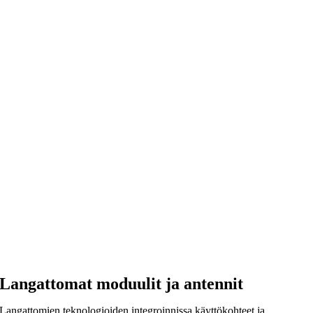
Langattomat moduulit ja antennit
Langattomien teknologioiden integroinnissa käyttökohteet ja