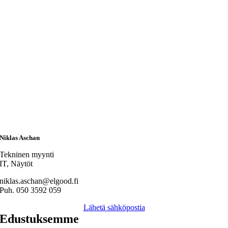
Niklas Aschan
Tekninen myynti
IT, Näytöt
niklas.aschan@elgood.fi
Puh. 050 3592 059
Lähetä sähköpostia
Edustuksemme