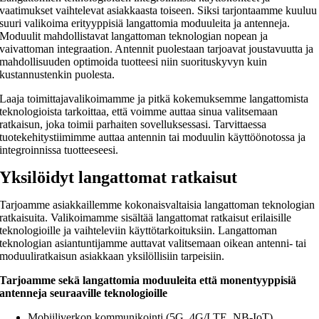
vaatimukset vaihtelevat asiakkaasta toiseen. Siksi tarjontaamme kuuluu
suuri valikoima erityyppisiä langattomia moduuleita ja antenneja.
Moduulit mahdollistavat langattoman teknologian nopean ja
vaivattoman integraation. Antennit puolestaan tarjoavat joustavuutta ja
mahdollisuuden optimoida tuotteesi niin suorituskyvyn kuin
kustannustenkin puolesta.
Laaja toimittajavalikoimamme ja pitkä kokemuksemme langattomista
teknologioista tarkoittaa, että voimme auttaa sinua valitsemaan
ratkaisun, joka toimii parhaiten sovelluksessasi. Tarvittaessa
tuotekehitystiimimme auttaa antennin tai moduulin käyttöönotossa ja
integroinnissa tuotteeseesi.
Yksilöidyt langattomat ratkaisut
Tarjoamme asiakkaillemme
kokonaisvaltaisia langattoman teknologian
ratkaisuita.
Valikoi
mamme sisältää langattomat ratkaisut erilaisille
teknologioille ja vaihteleviin käyttötarkoituksiin.
Langattoman
teknologian asiantuntijamme auttavat valitsemaan
oikean antenni- tai
moduuliratkaisun
asiakkaan yksilöllisiin tarpeisiin.
Tarjoamme sekä langattomia moduuleita että
monentyyppisiä
antenneja
seuraaville
teknologioille
Mobiiliverkon kommunikointi (5G, 4G/LTE, NB-IoT)