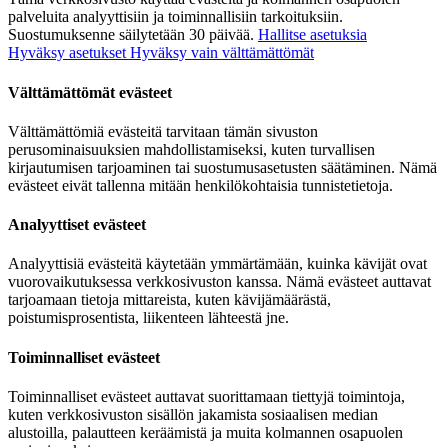
palveluita analyyttisiin ja toiminnallisiin tarkoituksiin.
Suostumuksenne säilytetään 30 päivää.
Hallitse asetuksia
Hyväksy asetukset
Hyväksy vain välttämättömät
Välttämättömät evästeet
Välttämättömiä evästeitä tarvitaan tämän sivuston
perusominaisuuksien mahdollistamiseksi, kuten turvallisen
kirjautumisen tarjoaminen tai suostumusasetusten säätäminen. Nämä
evästeet eivät tallenna mitään henkilökohtaisia tunnistetietoja.
Analyyttiset evästeet
Analyyttisiä evästeitä käytetään ymmärtämään, kuinka kävijät ovat
vuorovaikutuksessa verkkosivuston kanssa. Nämä evästeet auttavat
tarjoamaan tietoja mittareista, kuten kävijämäärästä,
poistumisprosentista, liikenteen lähteestä jne.
Toiminnalliset evästeet
Toiminnalliset evästeet auttavat suorittamaan tiettyjä toimintoja,
kuten verkkosivuston sisällön jakamista sosiaalisen median
alustoilla, palautteen keräämistä ja muita kolmannen osapuolen