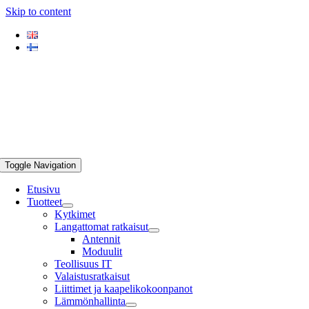
Skip to content
Toggle Navigation
Etusivu
Tuotteet
Kytkimet
Langattomat ratkaisut
Antennit
Moduulit
Teollisuus IT
Valaistusratkaisut
Liittimet ja kaapelikokoonpanot
Lämmönhallinta