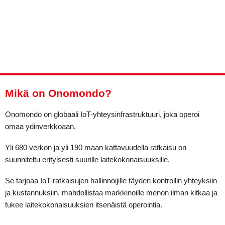
Mikä on Onomondo?
Onomondo on globaali IoT-yhteysinfrastruktuuri, joka operoi
omaa ydinverkkoaan.
Yli 680 verkon ja yli 190 maan kattavuudella ratkaisu on
suunniteltu erityisesti suurille laitekokonaisuuksille.
Se tarjoaa IoT-ratkaisujen hallinnoijille täyden kontrollin yhteyksiin
ja kustannuksiin, mahdollistaa markkinoille menon ilman kitkaa ja
tukee laitekokonaisuuksien itsenäistä operointia.