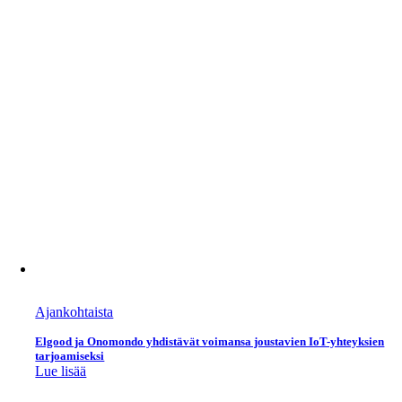
Ajankohtaista
Elgood ja Onomondo yhdistävät voimansa joustavien IoT-yhteyksien
tarjoamiseksi
Lue lisää