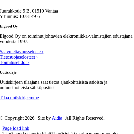
Juurakkotie 5 B, 01510 Vantaa
Y-tunnus: 1078149-6
Elgood Oy
Elgood Oy on toiminut johtavien elektroniikka-valmistajien edustajana
vuodesta 1997.
Saavutettavuusseloste ›
Tietosuojaselosteet ›
Toimitusehdot ›
Uutiskirje
Uutiskirjeen tilaajana saat tietoa ajankohtaisista asioista ja
uutuustuotteista sähköpostiisi.
Tilaa uutiskirjeemme
© Copyright 2026 | Site by
Aidia
| All Rights Reserved.
Page load link
Tämä verkkosivusto käyttää evästeitä ja kolmannen osapuolen