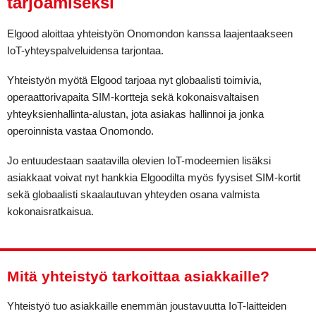
tarjoamiseksi
Elgood aloittaa yhteistyön Onomondon kanssa laajentaakseen
IoT-yhteyspalveluidensa tarjontaa.
Yhteistyön myötä Elgood tarjoaa nyt globaalisti toimivia,
operaattorivapaita SIM-kortteja sekä kokonaisvaltaisen
yhteyksienhallinta-alustan, jota asiakas hallinnoi ja jonka
operoinnista vastaa Onomondo.
Jo entuudestaan saatavilla olevien IoT-modeemien lisäksi
asiakkaat voivat nyt hankkia Elgoodilta myös fyysiset SIM-kortit
sekä globaalisti skaalautuvan yhteyden osana valmista
kokonaisratkaisua.
Mitä yhteistyö tarkoittaa asiakkaille?
Yhteistyö tuo asiakkaille enemmän joustavuutta IoT-laitteiden