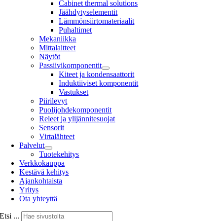
Cabinet thermal solutions
Jäähdytyselementit
Lämmönsiirtomateriaalit
Puhaltimet
Mekaniikka
Mittalaitteet
Näytöt
Passiivikomponentit
Kiteet ja kondensaattorit
Induktiiviset komponentit
Vastukset
Piirilevyt
Puolijohdekomponentit
Releet ja ylijännitesuojat
Sensorit
Virtalähteet
Palvelut
Tuotekehitys
Verkkokauppa
Kestävä kehitys
Ajankohtaista
Yritys
Ota yhteyttä
Etsi ...