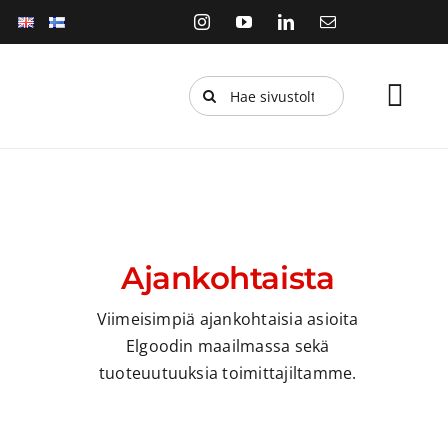
Skip
to
content
Etsi
Tog
...
Navi
Etusivu
Tuottee
Palvelut
Ajankohtaista
Verkko
Viimeisimpiä ajankohtaisia asioita
Elgoodin maailmassa sekä
Kestävä
tuoteuutuuksia toimittajiltamme.
Ajankoh