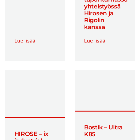
yhteistyössä
Passiivikomponentit
Hirosen ja
Rigolin
Puolijohdekomponentit
kanssa
Releet ja kontaktorit
Lue lisää
Lue lisää
Sensorit
Teollisuus IT
Tiedotteet
UV-lamput ja -liimat
Valaistusratkaisut
Valuaineet ja liimat
Verkkokauppa
Bostik – Ultra
HIROSE – ix
K85
Virtalähteet