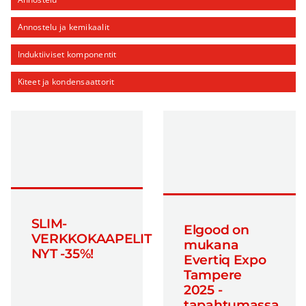
Annostelu ja kemikaalit
Induktiiviset komponentit
Kiteet ja kondensaattorit
Kytkimet
Lämmönhallinta
Langattomat ratkaisut
Liittimet ja kaapelikokoonpanot
Mekaniikka
SLIM-
Elgood on
VERKKOKAAPELIT
mukana
Mekaniikka ja lämmönhallinta
NYT -35%!
Evertiq Expo
Tampere
Mittalaitteet
2025 -
Näytöt
tapahtumassa